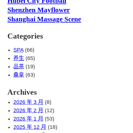
Hubei City Football
Shenzhen Mayflower
Shanghai Massage Scene
Categories
SPA
(66)
养生
(65)
品茶
(19)
桑拿
(63)
Archives
2026 年 3 月
(8)
2026 年 2 月
(12)
2026 年 1 月
(53)
2025 年 12 月
(18)