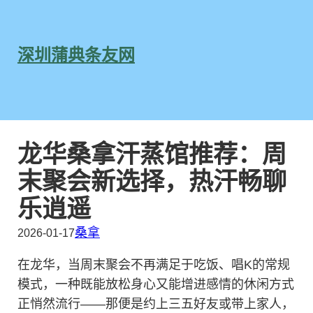
跳
至
内
深圳蒲典条友网
容
龙华桑拿汗蒸馆推荐：周
末聚会新选择，热汗畅聊
乐逍遥
桑拿
2026-01-17
在龙华，当周末聚会不再满足于吃饭、唱K的常规
模式，一种既能放松身心又能增进感情的休闲方式
正悄然流行——那便是约上三五好友或带上家人，