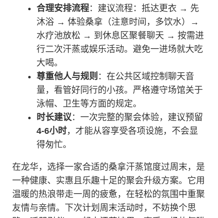
合理安排流程
：建议流程：抵达更衣 → 先
沐浴 → 体验桑拿（注意时间，多饮水）→
水疗池放松 → 到休息区聚餐聊天 → 按需进
行二次汗蒸或娱乐活动。避免一进场就大吃
大喝。
尊重他人与规则
：在公共区域控制聊天音
量，看管好同行的小孩。严格遵守场馆关于
泳帽、卫生等方面的规定。
时长建议
：一次完整的聚会体验，建议预留
4-6小时
，才能从容享受各项设施，不会显
得匆忙。
在龙华，选择一家合适的桑拿汗蒸馆度过周末，是
一种健康、实惠且乐趣十足的聚会升级方案。它用
温暖的热浪带走一周的疲惫，在轻松的氛围中重聚
友情与亲情。下次计划周末活动时，不妨换个思