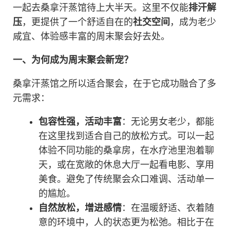
一起去桑拿汗蒸馆待上大半天。这里不仅能
排汗解
压
，更提供了一个舒适自在的
社交空间
，成为老少
咸宜、体验感丰富的周末聚会好去处。
一、为何成为周末聚会新宠？
桑拿汗蒸馆之所以适合聚会，在于它成功融合了多
元需求：
包容性强，活动丰富
：无论男女老少，都能
在这里找到适合自己的放松方式。可以一起
体验不同功能的桑拿房，在水疗池里泡着聊
天，或在宽敞的休息大厅一起看电影、享用
美食。避免了传统聚会众口难调、活动单一
的尴尬。
自然放松，增进感情
：在温暖舒适、衣着随
意的环境中，人的状态更为松弛。相比于在