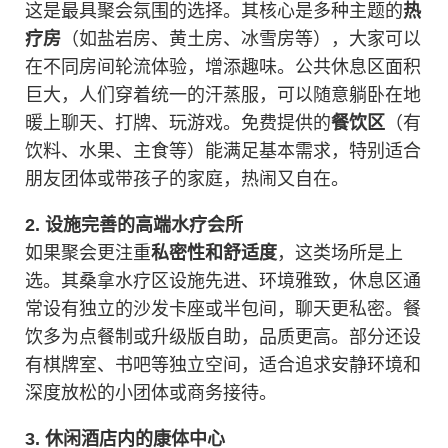
这是最具聚会氛围的选择。其核心是多种主题的
热
疗房
（如盐岩房、黄土房、冰雪房等），大家可以
在不同房间轮流体验，增添趣味。公共休息区面积
巨大，人们穿着统一的汗蒸服，可以随意躺卧在地
暖上聊天、打牌、玩游戏。免费提供的
餐饮区
（有
饮料、水果、主食等）能满足基本需求，特别适合
朋友团体或带孩子的家庭，热闹又自在。
2. 设施完善的高端水疗会所
如果聚会更注重
私密性和舒适度
，这类场所是上
选。其桑拿水疗区设施先进、环境雅致，休息区通
常设有独立的沙发卡座或半包间，聊天更私密。餐
饮多为点餐制或升级版自助，品质更高。部分还设
有棋牌室、书吧等独立空间，适合追求安静环境和
深度放松的小团体或商务接待。
3. 休闲酒店内的康体中心