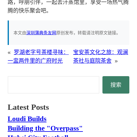
路，呼朋引伴，一起去汗蒸馆里，享受一场热气腾
腾的快乐聚会吧。
本文由
深圳蒲典条友网
原创发布，转载请注明原文链接。
«
罗湖老字号茶楼寻味：
宝安茶文化之旅：观澜
一盅两件里的广府时光
茶社与庭院茶舍
»
搜
搜索
索
Latest Posts
Loudi Builds
Building the "Overpass"